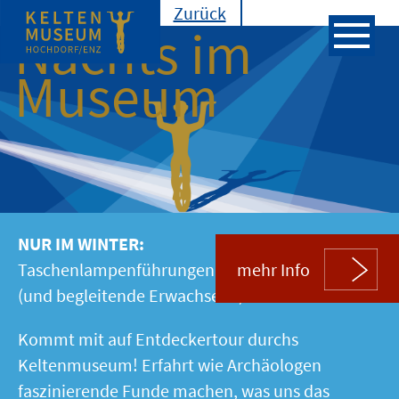
Zurück
Nachts im
1. Startseite
Museum
1.1 Keltenmuseum Hochdorf/Enz
1.2 Im Museum
1.3 Veranstaltungen
1.4 Lernort Museum
1.5 Entdeckerhandbuch
NUR IM WINTER:
1.6 Besucherinfos
Taschenlampenführungen für Kinder
mehr Info
2. Das Museum
(und begleitende Erwachsene)
2.1 Ein Jahrhundertfund
Kommt mit auf Entdeckertour durchs
2.2 Epoche der frühkeltischen Fürsten
Keltenmuseum! Erfahrt wie Archäologen
2.3 Grabkammer
faszinierende Funde machen, was uns das